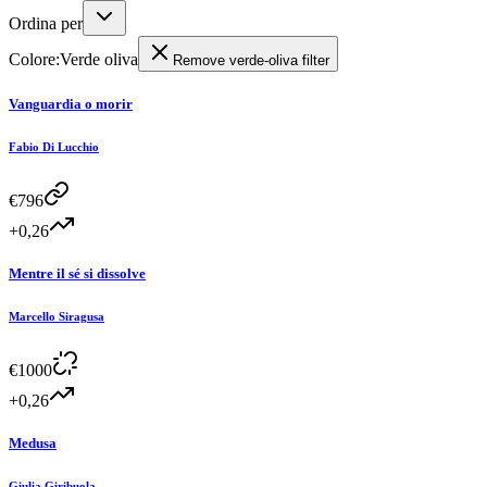
Ordina per
Colore
:
Verde oliva
Remove
verde-oliva
filter
Vanguardia o morir
Fabio Di Lucchio
€
796
+0,26
Mentre il sé si dissolve
Marcello Siragusa
€
1000
+0,26
Medusa
Giulia Giribuola