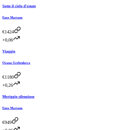
Sotto il cielo d'estate
Enzo Martano
€
1424
+0,06
Viaggio
Oxana Grebenkova
€
1180
+0,26
Meriggio silenzioso
Enzo Martano
€
949