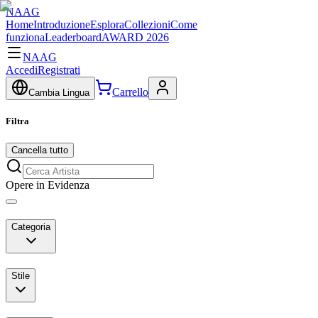
NAAG
Home
Introduzione
Esplora
Collezioni
Come
funziona
Leaderboard
AWARD 2026
NAAG
Accedi
Registrati
Carrello
Cambia Lingua
Filtra
Cancella tutto
Opere in Evidenza
Categoria
Stile