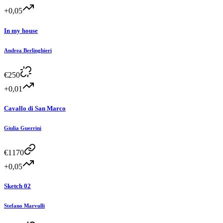
+0,05
In my house
Andrea Berlinghieri
€
250
+0,01
Cavallo di San Marco
Giulia Guerrini
€
1170
+0,05
Sketch 02
Stefano Marvulli