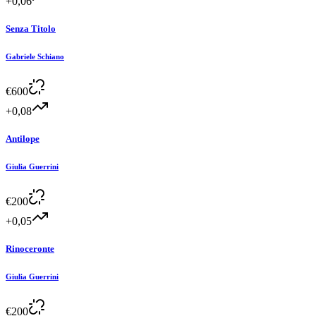
+0,06
Senza Titolo
Gabriele Schiano
€
600
+0,08
Antilope
Giulia Guerrini
€
200
+0,05
Rinoceronte
Giulia Guerrini
€
200