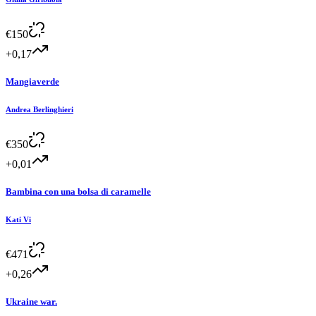
€
150
+0,17
Mangiaverde
Andrea Berlinghieri
€
350
+0,01
Bambina con una bolsa di caramelle
Kati Vi
€
471
+0,26
Ukraine war.