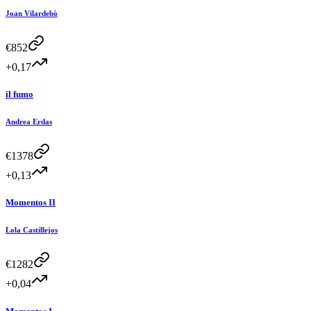
Joan Vilardebò
€
852
+0,17
il fumo
Andrea Erdas
€
1378
+0,13
Momentos II
Lola Castillejos
€
1282
+0,04