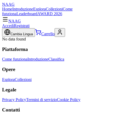
NAAG
Home
Introduzione
Esplora
Collezioni
Come
funziona
Leaderboard
AWARD 2026
NAAG
Accedi
Registrati
Carrello
Cambia Lingua
No data found
Piattaforma
Come funziona
Introduzione
Classifica
Opere
Esplora
Collezioni
Legale
Privacy Policy
Termini di servizio
Cookie Policy
Contatti