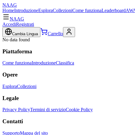
NAAG
Home
Introduzione
Esplora
Collezioni
Come funziona
Leaderboard
AWA
NAAG
Accedi
Registrati
Carrello
Cambia Lingua
No data found
Piattaforma
Come funziona
Introduzione
Classifica
Opere
Esplora
Collezioni
Legale
Privacy Policy
Termini di servizio
Cookie Policy
Contatti
Supporto
Mappa del sito