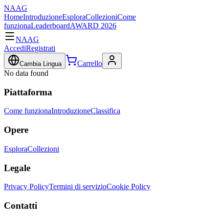
NAAG
Home
Introduzione
Esplora
Collezioni
Come
funziona
Leaderboard
AWARD 2026
NAAG
Accedi
Registrati
Carrello
Cambia Lingua
No data found
Piattaforma
Come funziona
Introduzione
Classifica
Opere
Esplora
Collezioni
Legale
Privacy Policy
Termini di servizio
Cookie Policy
Contatti