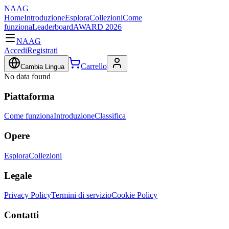
NAAG
Home
Introduzione
Esplora
Collezioni
Come
funziona
Leaderboard
AWARD 2026
NAAG
Accedi
Registrati
Carrello
Cambia Lingua
No data found
Piattaforma
Come funziona
Introduzione
Classifica
Opere
Esplora
Collezioni
Legale
Privacy Policy
Termini di servizio
Cookie Policy
Contatti