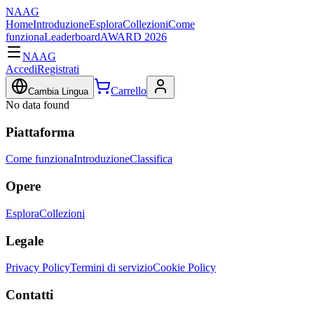
NAAG
Home
Introduzione
Esplora
Collezioni
Come
funziona
Leaderboard
AWARD 2026
NAAG
Accedi
Registrati
Carrello
Cambia Lingua
No data found
Piattaforma
Come funziona
Introduzione
Classifica
Opere
Esplora
Collezioni
Legale
Privacy Policy
Termini di servizio
Cookie Policy
Contatti