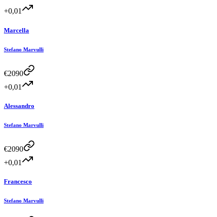
+0,01
Marcella
Stefano Marvulli
€
2090
+0,01
Alessandro
Stefano Marvulli
€
2090
+0,01
Francesco
Stefano Marvulli