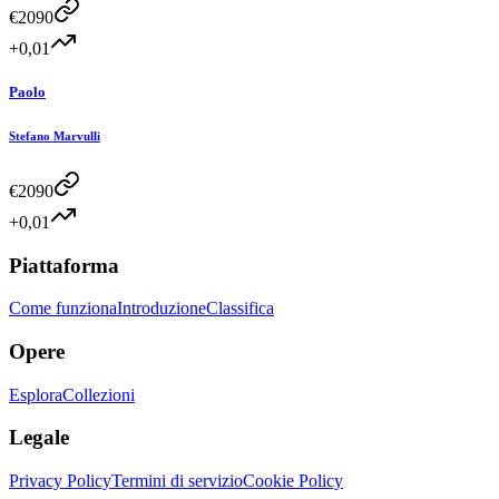
€
2090
+0,01
Paolo
Stefano Marvulli
€
2090
+0,01
Piattaforma
Come funziona
Introduzione
Classifica
Opere
Esplora
Collezioni
Legale
Privacy Policy
Termini di servizio
Cookie Policy