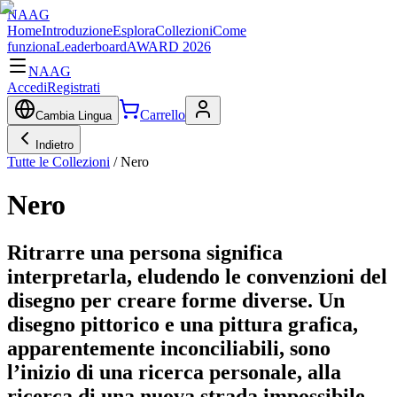
NAAG
Home
Introduzione
Esplora
Collezioni
Come
funziona
Leaderboard
AWARD 2026
NAAG
Accedi
Registrati
Carrello
Cambia Lingua
Indietro
Tutte le Collezioni
/
Nero
Nero
Ritrarre una persona significa
interpretarla, eludendo le convenzioni del
disegno per creare forme diverse. Un
disegno pittorico e una pittura grafica,
apparentemente inconciliabili, sono
l’inizio di una ricerca personale, alla
ricerca di una nuova strada impossibile.