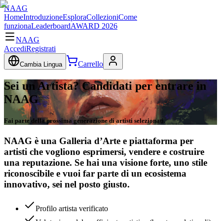
NAAG
Home
Introduzione
Esplora
Collezioni
Come
funziona
Leaderboard
AWARD 2026
NAAG
Accedi
Registrati
Carrello
Cambia Lingua
Sei un Artista? Candidati per entrare in
NAAG
Fai parte della prossima generazione di artisti selezionati.
NAAG è una Galleria d’Arte e piattaforma per
artisti che vogliono esprimersi, vendere e costruire
una reputazione. Se hai una visione forte, uno stile
riconoscibile e vuoi far parte di un ecosistema
innovativo, sei nel posto giusto.
Profilo artista verificato