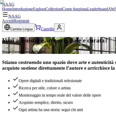
NAAG
Home
Introduzione
Esplora
Collezioni
Come funziona
Leaderboard
AWA
NAAG
Accedi
Registrati
Carrello
Cambia Lingua
Vuoi acquistare arte originale e curata?
Scopri l’arte prima degli altri.
Stiamo costruendo uno spazio dove arte e autenticità si 
acquisto sostiene direttamente l’autore e arricchisce la
Opere digitali e tradizionali selezionate
Ricerca per stile, colore o artista
Monitoraggio in tempo reale del valore delle opere
Acquisto semplice, diretto, sicuro
Ogni artista ha una storia: segui chi ami