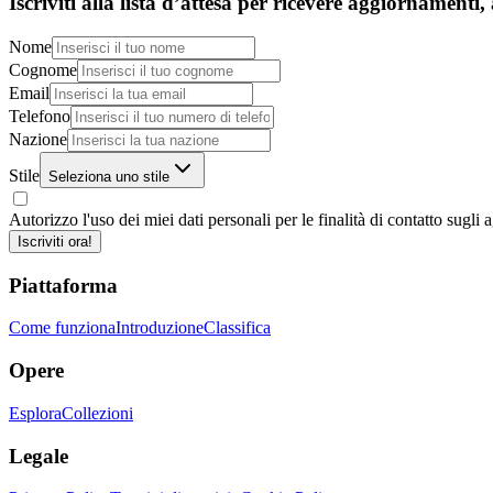
Iscriviti alla lista d’attesa per ricevere aggiornamenti,
Nome
Cognome
Email
Telefono
Nazione
Stile
Seleziona uno stile
Autorizzo l'uso dei miei dati personali per le finalità di contatto sugli 
Iscriviti ora!
Piattaforma
Come funziona
Introduzione
Classifica
Opere
Esplora
Collezioni
Legale