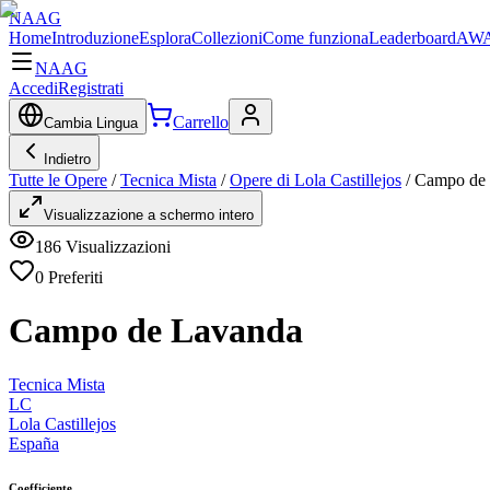
NAAG
Home
Introduzione
Esplora
Collezioni
Come funziona
Leaderboard
AWA
NAAG
Accedi
Registrati
Carrello
Cambia Lingua
Indietro
Tutte le Opere
/
Tecnica Mista
/
Opere di Lola Castillejos
/
Campo de
Visualizzazione a schermo intero
186
Visualizzazioni
0
Preferiti
Campo de Lavanda
Tecnica Mista
LC
Lola Castillejos
España
Coefficiente