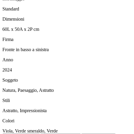
Standard
Dimensioni
60
L
x
50
A
x
2
P
cm
Firma
Fronte in basso a sinistra
Anno
2024
Soggeto
Natura, Paesaggio, Astratto
Stili
Astratto, Impressionista
Colori
Viola, Verde smeraldo, Verde