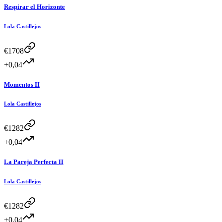
Respirar el Horizonte
Lola Castillejos
€
1708
+0,04
Momentos II
Lola Castillejos
€
1282
+0,04
La Pareja Perfecta II
Lola Castillejos
€
1282
+0,04