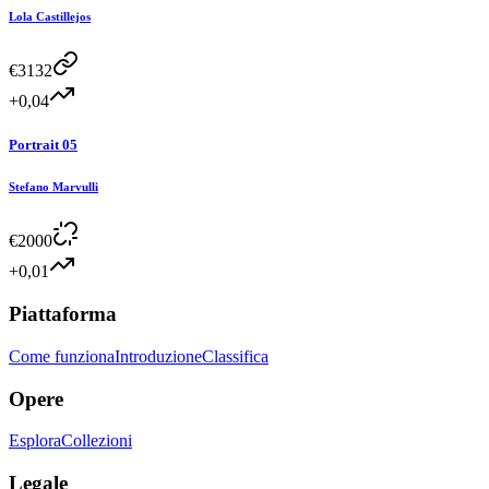
Lola Castillejos
€
3132
+0,04
Portrait 05
Stefano Marvulli
€
2000
+0,01
Piattaforma
Come funziona
Introduzione
Classifica
Opere
Esplora
Collezioni
Legale