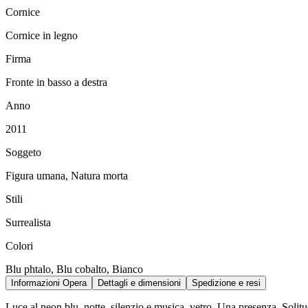
Cornice
Cornice in legno
Firma
Fronte in basso a destra
Anno
2011
Soggeto
Figura umana, Natura morta
Stili
Surrealista
Colori
Blu phtalo, Blu cobalto, Bianco
Informazioni Opera
Dettagli e dimensioni
Spedizione e resi
Luce al neon blu, notte, silenzio e musica, vetro. Una presenza. Solitudi