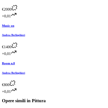
€
2000
+0,01
Music on
Andrea Berlinghieri
€
1400
+0,01
Room n.8
Andrea Berlinghieri
€
800
+0,01
Opere simili in
Pittura