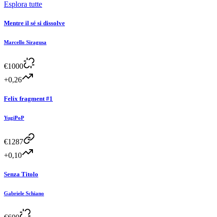
Esplora tutte
Mentre il sé si dissolve
Marcello Siragusa
€
1000
+0,26
Felix fragment #1
YugiPoP
€
1287
+0,10
Senza Titolo
Gabriele Schiano