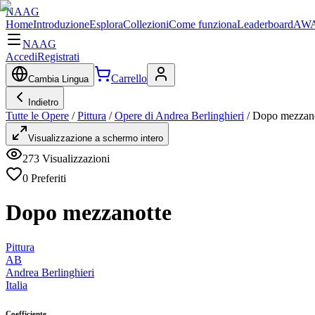
NAAG
Home
Introduzione
Esplora
Collezioni
Come funziona
Leaderboard
AWA
NAAG
Accedi
Registrati
Carrello
Cambia Lingua
Indietro
Tutte le Opere
/
Pittura
/
Opere di Andrea Berlinghieri
/
Dopo mezzano
Visualizzazione a schermo intero
273
Visualizzazioni
0
Preferiti
Dopo mezzanotte
Pittura
AB
Andrea Berlinghieri
Italia
Coefficiente