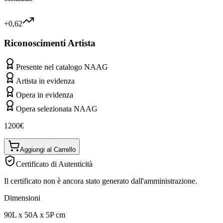
+0,62
Riconoscimenti Artista
Presente nel catalogo NAAG
Artista in evidenza
Opera in evidenza
Opera selezionata NAAG
1200
€
Aggiungi al Carrello
Certificato di Autenticità
Il certificato non è ancora stato generato dall'amministrazione.
Dimensioni
90
L
x
50
A
x
5
P
cm