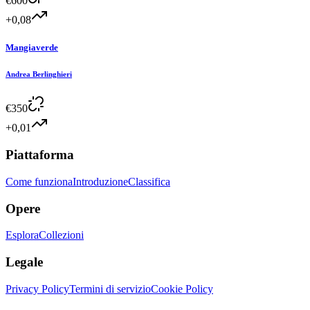
€
600
+0,08
Mangiaverde
Andrea Berlinghieri
€
350
+0,01
Piattaforma
Come funziona
Introduzione
Classifica
Opere
Esplora
Collezioni
Legale
Privacy Policy
Termini di servizio
Cookie Policy