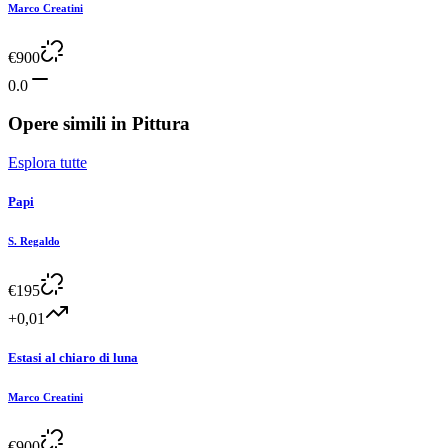
Marco Creatini
€
900
0.0
Opere simili in
Pittura
Esplora tutte
Papi
S. Regaldo
€
195
+0,01
Estasi al chiaro di luna
Marco Creatini
€
900