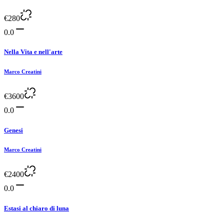
€
280
0.0
Nella Vita e nell'arte
Marco Creatini
€
3600
0.0
Genesi
Marco Creatini
€
2400
0.0
Estasi al chiaro di luna