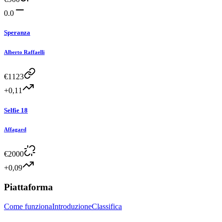
0.0
Speranza
Alberto Raffaelli
€
1123
+0,11
Selfie 18
Affagard
€
2000
+0,09
Piattaforma
Come funziona
Introduzione
Classifica