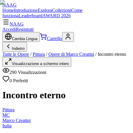
NAAG
Home
Introduzione
Esplora
Collezioni
Come
funziona
Leaderboard
AWARD 2026
NAAG
Accedi
Registrati
Carrello
Cambia Lingua
Indietro
Tutte le Opere
/
Pittura
/
Opere di Marco Creatini
/
Incontro eterno
Visualizzazione a schermo intero
290
Visualizzazioni
0
Preferiti
Incontro eterno
Pittura
MC
Marco Creatini
Italia