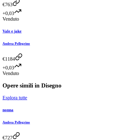
€
763
+0,03
Venduto
Vale e jake
Andrea Pellegrino
€
1184
+0,03
Venduto
Opere simili in
Disegno
Esplora tutte
nonna
Andrea Pellegrino
€
727