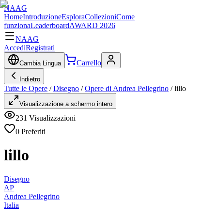
NAAG
Home
Introduzione
Esplora
Collezioni
Come
funziona
Leaderboard
AWARD 2026
NAAG
Accedi
Registrati
Carrello
Cambia Lingua
Indietro
Tutte le Opere
/
Disegno
/
Opere di Andrea Pellegrino
/
lillo
Visualizzazione a schermo intero
231
Visualizzazioni
0
Preferiti
lillo
Disegno
AP
Andrea Pellegrino
Italia