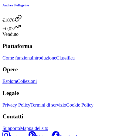
Andrea Pellegrino
€
1076
+0,03
Venduto
Piattaforma
Come funziona
Introduzione
Classifica
Opere
Esplora
Collezioni
Legale
Privacy Policy
Termini di servizio
Cookie Policy
Contatti
Supporto
Mappa del sito