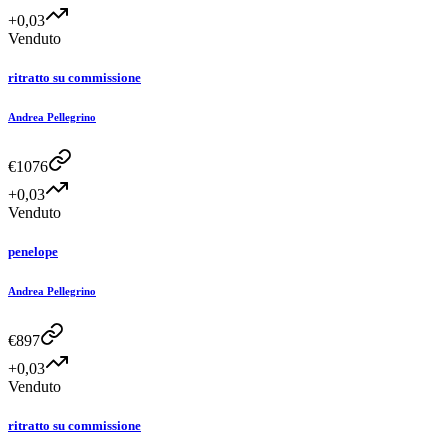
+0,03
Venduto
ritratto su commissione
Andrea Pellegrino
€
1076
+0,03
Venduto
penelope
Andrea Pellegrino
€
897
+0,03
Venduto
ritratto su commissione