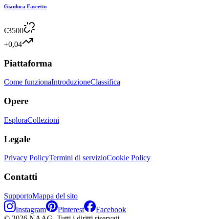
Gianluca Fascetto
€
3500
+0,04
Piattaforma
Come funziona
Introduzione
Classifica
Opere
Esplora
Collezioni
Legale
Privacy Policy
Termini di servizio
Cookie Policy
Contatti
Supporto
Mappa del sito
Instagram
Pinterest
Facebook
©
2026
NAAG.
Tutti i diritti riservati.