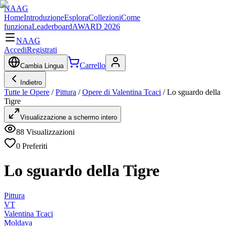
NAAG
Home
Introduzione
Esplora
Collezioni
Come
funziona
Leaderboard
AWARD 2026
NAAG
Accedi
Registrati
Carrello
Cambia Lingua
Indietro
Tutte le Opere
/
Pittura
/
Opere di Valentina Tcaci
/
Lo sguardo della
Tigre
Visualizzazione a schermo intero
88
Visualizzazioni
0
Preferiti
Lo sguardo della Tigre
Pittura
VT
Valentina Tcaci
Moldava