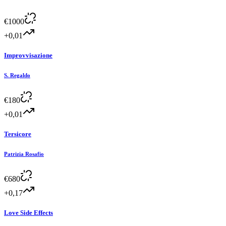
€
1000
+0,01
Improvvisazione
S. Regaldo
€
180
+0,01
Tersicore
Patrizia Rosafio
€
680
+0,17
Love Side Effects