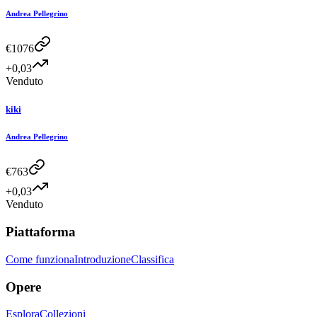
Andrea Pellegrino
€
1076
+0,03
Venduto
kiki
Andrea Pellegrino
€
763
+0,03
Venduto
Piattaforma
Come funziona
Introduzione
Classifica
Opere
Esplora
Collezioni