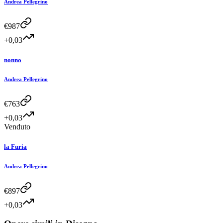
Andrea Pellegrino
€
987
+0,03
nonno
Andrea Pellegrino
€
763
+0,03
Venduto
la Furia
Andrea Pellegrino
€
897
+0,03