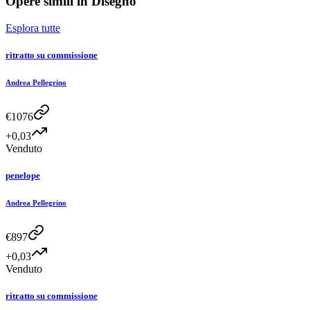
Opere simili in
Disegno
Esplora tutte
ritratto su commissione
Andrea Pellegrino
€
1076
+0,03
Venduto
penelope
Andrea Pellegrino
€
897
+0,03
Venduto
ritratto su commissione