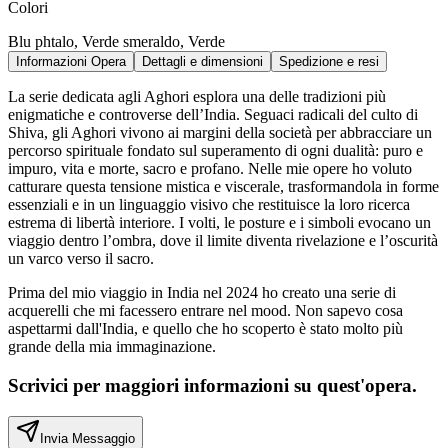
Colori
Blu phtalo, Verde smeraldo, Verde
Informazioni Opera
Dettagli e dimensioni
Spedizione e resi
La serie dedicata agli Aghori esplora una delle tradizioni più
enigmatiche e controverse dell’India. Seguaci radicali del culto di
Shiva, gli Aghori vivono ai margini della società per abbracciare un
percorso spirituale fondato sul superamento di ogni dualità: puro e
impuro, vita e morte, sacro e profano. Nelle mie opere ho voluto
catturare questa tensione mistica e viscerale, trasformandola in forme
essenziali e in un linguaggio visivo che restituisce la loro ricerca
estrema di libertà interiore. I volti, le posture e i simboli evocano un
viaggio dentro l’ombra, dove il limite diventa rivelazione e l’oscurità
un varco verso il sacro.
Prima del mio viaggio in India nel 2024 ho creato una serie di
acquerelli che mi facessero entrare nel mood. Non sapevo cosa
aspettarmi dall'India, e quello che ho scoperto è stato molto più
grande della mia immaginazione.
Scrivici per maggiori informazioni su quest'opera.
Invia Messaggio