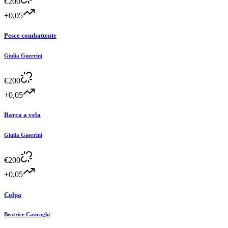
€
200
+0,05
Pesce combattente
Giulia Guerrini
€
200
+0,05
Barca a vela
Giulia Guerrini
€
200
+0,05
Colpa
Beatrice Casiraghi