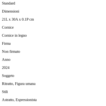
Standard
Dimensioni
21
L
x
30
A
x
0.1
P
cm
Cornice
Cornice in legno
Firma
Non firmato
Anno
2024
Soggeto
Ritratto, Figura umana
Stili
Astratto, Espressionista