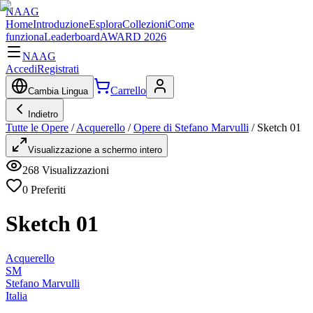
NAAG
Home
Introduzione
Esplora
Collezioni
Come
funziona
Leaderboard
AWARD 2026
NAAG
Accedi
Registrati
Carrello
Cambia Lingua
Indietro
Tutte le Opere
/
Acquerello
/
Opere di Stefano Marvulli
/
Sketch 01
Visualizzazione a schermo intero
268
Visualizzazioni
0
Preferiti
Sketch 01
Acquerello
SM
Stefano Marvulli
Italia