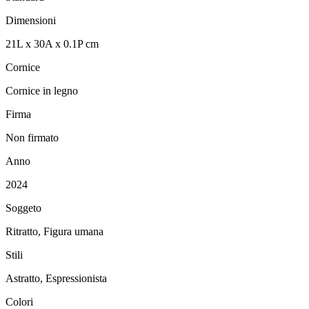
Dimensioni
21
L
x
30
A
x
0.1
P
cm
Cornice
Cornice in legno
Firma
Non firmato
Anno
2024
Soggeto
Ritratto, Figura umana
Stili
Astratto, Espressionista
Colori