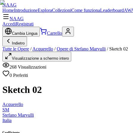
NAAG
Home
Introduzione
Esplora
Collezioni
Come funziona
Leaderboard
AWA
NAAG
Accedi
Registrati
Carrello
Cambia Lingua
Indietro
Tutte le Opere
/
Acquerello
/
Opere di Stefano Marvulli
/
Sketch 02
Visualizzazione a schermo intero
268
Visualizzazioni
0
Preferiti
Sketch 02
Acquerello
SM
Stefano Marvulli
Italia
Coefficiente