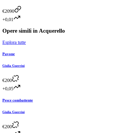
€
2090
+0,01
Opere simili in
Acquerello
Esplora tutte
Pavone
Giulia Guerrini
€
200
+0,05
Pesce combattente
Giulia Guerrini
€
200