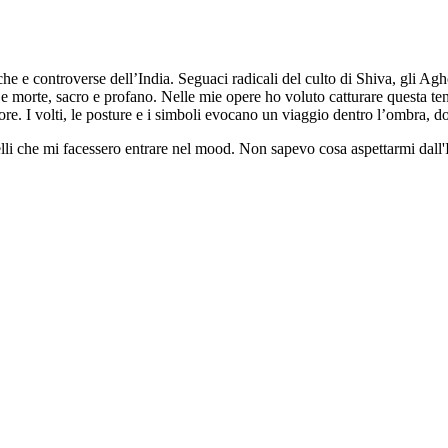
che e controverse dell’India. Seguaci radicali del culto di Shiva, gli Ag
 e morte, sacro e profano. Nelle mie opere ho voluto catturare questa ten
iore. I volti, le posture e i simboli evocano un viaggio dentro l’ombra, do
lli che mi facessero entrare nel mood. Non sapevo cosa aspettarmi dall'I