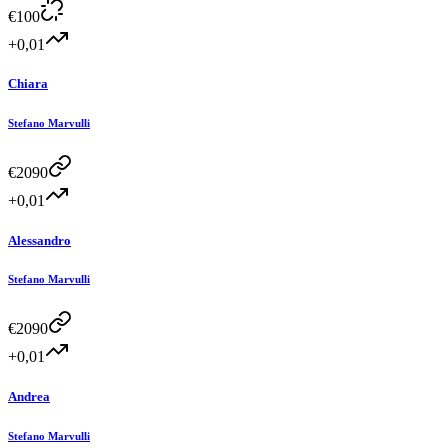
€
100
+0,01
Chiara
Stefano Marvulli
€
2090
+0,01
Alessandro
Stefano Marvulli
€
2090
+0,01
Andrea
Stefano Marvulli