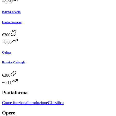
+0,05
Barca a vela
Giulia Guerrini
€
200
+0,05
Colpa
Beatrice Casiraghi
€
380
+0,11
Piattaforma
Come funziona
Introduzione
Classifica
Opere