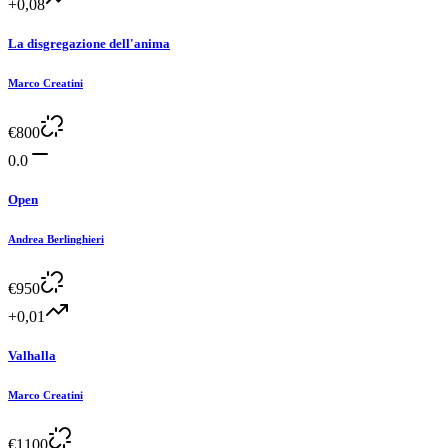
+0,08
La disgregazione dell'anima
Marco Creatini
€
800
0.0
Open
Andrea Berlinghieri
€
950
+0,01
Valhalla
Marco Creatini
€
1100