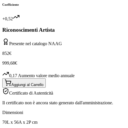
Coefficiente
+0,52
Riconoscimenti Artista
Presente nel catalogo NAAG
852
€
999,68
€
0,17
Aumento valore medio annuale
Aggiungi al Carrello
Certificato di Autenticità
Il certificato non è ancora stato generato dall'amministrazione.
Dimensioni
70
L
x
56
A
x
2
P
cm