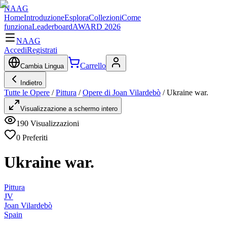
NAAG
Home
Introduzione
Esplora
Collezioni
Come
funziona
Leaderboard
AWARD 2026
NAAG
Accedi
Registrati
Carrello
Cambia Lingua
Indietro
Tutte le Opere
/
Pittura
/
Opere di Joan Vilardebò
/
Ukraine war.
Visualizzazione a schermo intero
190
Visualizzazioni
0
Preferiti
Ukraine war.
Pittura
JV
Joan Vilardebò
Spain