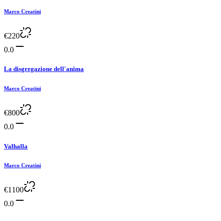
Marco Creatini
€
220
0.0
La disgregazione dell'anima
Marco Creatini
€
800
0.0
Valhalla
Marco Creatini
€
1100
0.0