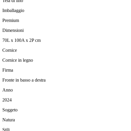
Tela di lino
Imballaggio
Premium
Dimensioni
70
L
x
100
A
x
2
P
cm
Cornice
Cornice in legno
Firma
Fronte in basso a destra
Anno
2024
Soggeto
Natura
Stili