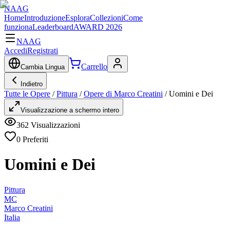
NAAG
Home
Introduzione
Esplora
Collezioni
Come
funziona
Leaderboard
AWARD 2026
NAAG
Accedi
Registrati
Carrello
Cambia Lingua
Indietro
Tutte le Opere
/
Pittura
/
Opere di Marco Creatini
/
Uomini e Dei
Visualizzazione a schermo intero
362
Visualizzazioni
0
Preferiti
Uomini e Dei
Pittura
MC
Marco Creatini
Italia