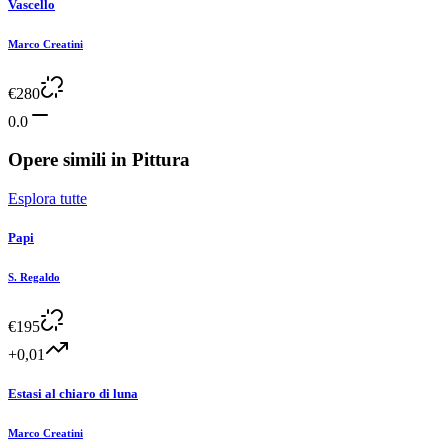
Vascello
Marco Creatini
€
280
0.0
Opere simili in
Pittura
Esplora tutte
Papi
S. Regaldo
€
195
+0,01
Estasi al chiaro di luna
Marco Creatini