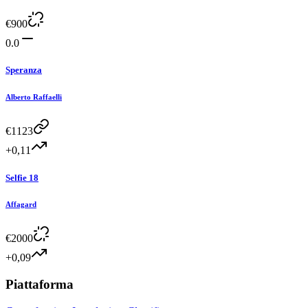
€
900
0.0
Speranza
Alberto Raffaelli
€
1123
+0,11
Selfie 18
Affagard
€
2000
+0,09
Piattaforma