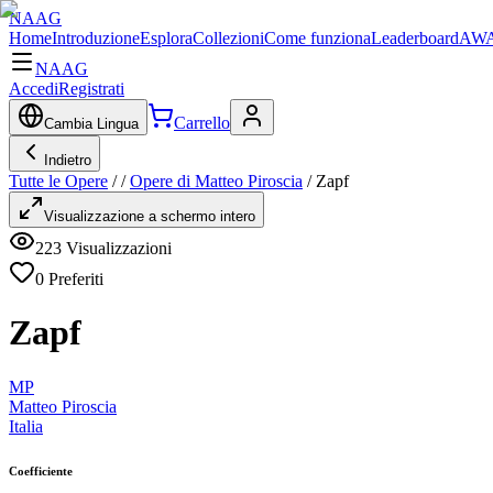
NAAG
Home
Introduzione
Esplora
Collezioni
Come funziona
Leaderboard
AWA
NAAG
Accedi
Registrati
Carrello
Cambia Lingua
Indietro
Tutte le Opere
/
/
Opere di Matteo Piroscia
/
Zapf
Visualizzazione a schermo intero
223
Visualizzazioni
0
Preferiti
Zapf
MP
Matteo Piroscia
Italia
Coefficiente