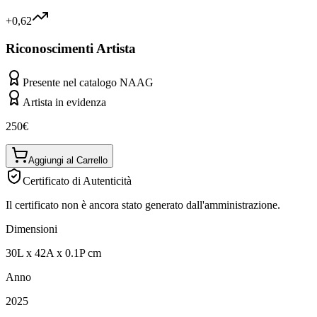
+0,62
Riconoscimenti Artista
Presente nel catalogo NAAG
Artista in evidenza
250
€
Aggiungi al Carrello
Certificato di Autenticità
Il certificato non è ancora stato generato dall'amministrazione.
Dimensioni
30
L
x
42
A
x
0.1
P
cm
Anno
2025