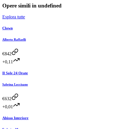
Opere simili in
undefined
Esplora tutte
Clown
Alberto Raffaelli
€
842
+0,11
Il Sole 24 Orate
Sabrina Loccisano
€
632
+0,01
Abisso Interiore