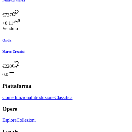
Federica Morra
€
737
+0,11
Venduto
Onda
Marco Creatini
€
220
0.0
Piattaforma
Come funziona
Introduzione
Classifica
Opere
Esplora
Collezioni
Legale