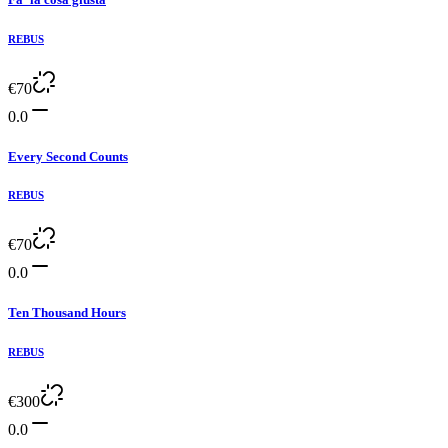
REBUS
€
70
0.0
Every Second Counts
REBUS
€
70
0.0
Ten Thousand Hours
REBUS
€
300
0.0