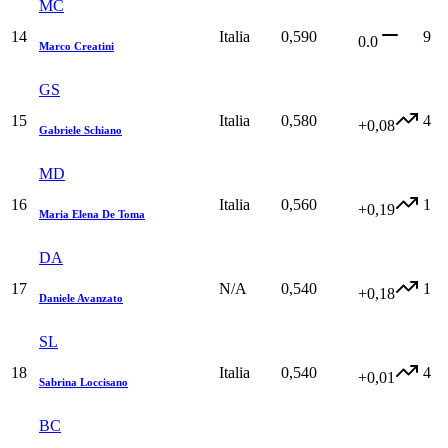
MC
14
Italia
0,590
9
0.0
Marco Creatini
GS
15
Italia
0,580
4
+0,08
Gabriele Schiano
MD
16
Italia
0,560
1
+0,19
Maria Elena De Toma
DA
17
N/A
0,540
1
+0,18
Daniele Avanzato
SL
18
Italia
0,540
4
+0,01
Sabrina Loccisano
BC