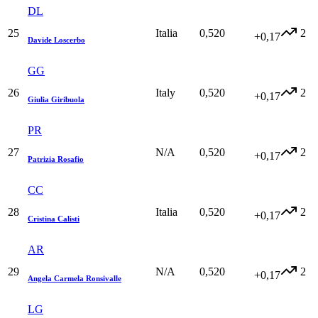
DL
25
Italia
0,520
2
+0,17
Davide Loscerbo
GG
26
Italy
0,520
2
+0,17
Giulia Giribuola
PR
27
N/A
0,520
2
+0,17
Patrizia Rosafio
CC
28
Italia
0,520
2
+0,17
Cristina Calisti
AR
29
N/A
0,520
2
+0,17
Angela Carmela Ronsivalle
LG