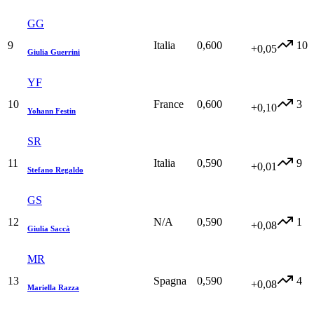
GG
9
Italia
0,600
10
+0,05
Giulia Guerrini
YF
10
France
0,600
3
+0,10
Yohann Festin
SR
11
Italia
0,590
9
+0,01
Stefano Regaldo
GS
12
N/A
0,590
1
+0,08
Giulia Saccà
MR
13
Spagna
0,590
4
+0,08
Mariella Razza