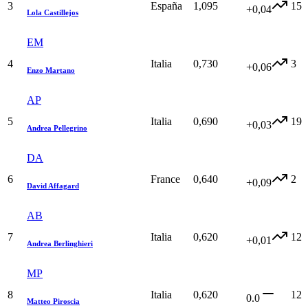
3
España
1,095
15
+0,04
Lola Castillejos
EM
4
Italia
0,730
3
+0,06
Enzo Martano
AP
5
Italia
0,690
19
+0,03
Andrea Pellegrino
DA
6
France
0,640
2
+0,09
David Affagard
AB
7
Italia
0,620
12
+0,01
Andrea Berlinghieri
MP
8
Italia
0,620
12
0.0
Matteo Piroscia