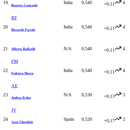
19
Italia
0,540
4
+0,11
Beatrice Casiraghi
RF
20
Italia
0,540
4
+0,11
Riccardo Faccini
21
N/A
0,540
4
Alberto Raffaelli
+0,11
FM
22
Italia
0,540
4
+0,11
Federica Morra
AE
23
N/A
0,530
3
+0,13
Andrea Erdas
JV
24
Spain
0,520
2
+0,17
Joan Vilardebò