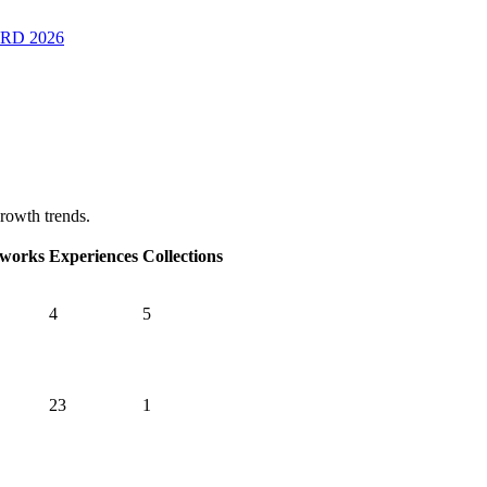
RD 2026
growth trends.
works
Experiences
Collections
4
5
23
1