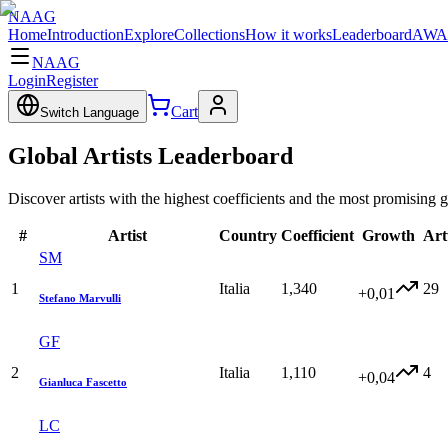
NAAG
Home
Introduction
Explore
Collections
How it works
Leaderboard
AWA
NAAG
Login
Register
Cart
Switch Language
Global Artists Leaderboard
Discover artists with the highest coefficients and the most promising 
#
Artist
Country
Coefficient
Growth
Art
SM
1
Italia
1,340
29
+0,01
Stefano Marvulli
GF
2
Italia
1,110
4
+0,04
Gianluca Fascetto
LC