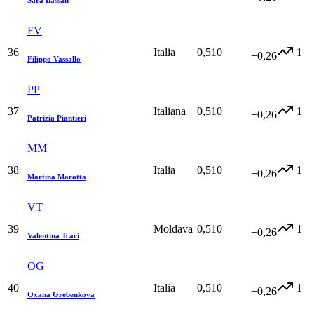
FV
36
Italia
0,510
1
+0,26
Filippo Vassallo
PP
37
Italiana
0,510
1
+0,26
Patrizia Piantieri
MM
38
Italia
0,510
1
+0,26
Martina Marotta
VT
39
Moldava
0,510
1
+0,26
Valentina Tcaci
OG
40
Italia
0,510
1
+0,26
Oxana Grebenkova