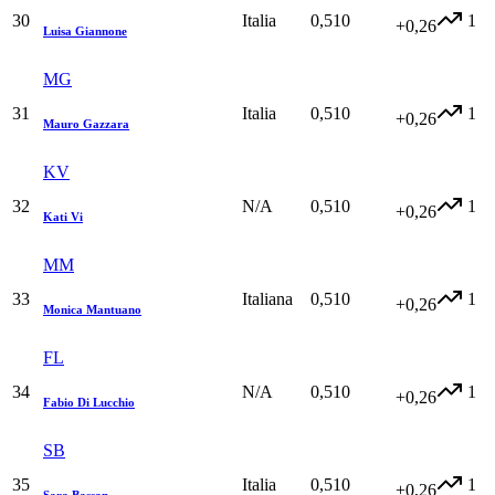
30
Italia
0,510
1
+0,26
Luisa Giannone
MG
31
Italia
0,510
1
+0,26
Mauro Gazzara
KV
32
N/A
0,510
1
+0,26
Kati Vi
MM
33
Italiana
0,510
1
+0,26
Monica Mantuano
FL
34
N/A
0,510
1
+0,26
Fabio Di Lucchio
SB
35
Italia
0,510
1
+0,26
Sara Bassan