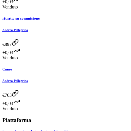
+0,03
Venduto
ritratto su commisione
Andrea Pellegrino
€
897
+0,03
Venduto
Camo
Andrea Pellegrino
€
763
+0,03
Venduto
Piattaforma