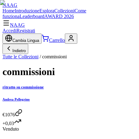
NAAG
Home
Introduzione
Esplora
Collezioni
Come
funziona
Leaderboard
AWARD 2026
NAAG
Accedi
Registrati
Carrello
Cambia Lingua
Indietro
Tutte le Collezioni
/
commissioni
commissioni
ritratto su commissione
Andrea Pellegrino
€
1076
+0,03
Venduto