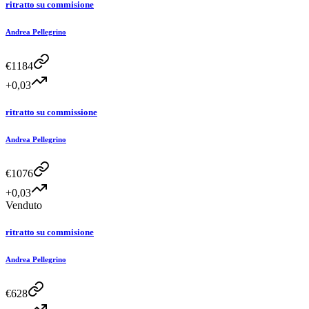
ritratto su commisione
Andrea Pellegrino
€
1184
+0,03
ritratto su commissione
Andrea Pellegrino
€
1076
+0,03
Venduto
ritratto su commisione
Andrea Pellegrino
€
628