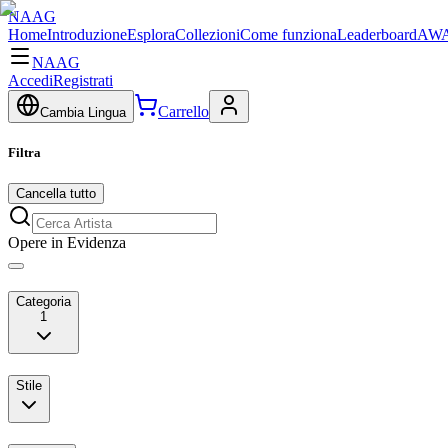
NAAG
Home
Introduzione
Esplora
Collezioni
Come funziona
Leaderboard
AWA
NAAG
Accedi
Registrati
Carrello
Cambia Lingua
Filtra
Cancella tutto
Opere in Evidenza
Categoria
1
Stile