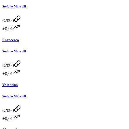
Stefano Marvulli
€
2090
+0,01
Francesco
Stefano Marvulli
€
2090
+0,01
Valentina
Stefano Marvulli
€
2090
+0,01