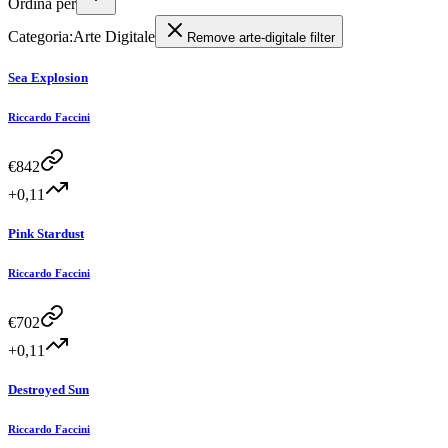
Ordina per
Categoria
:
Arte Digitale
Remove
arte-digitale
filter
Sea Explosion
Riccardo Faccini
€
842
+0,11
Pink Stardust
Riccardo Faccini
€
702
+0,11
Destroyed Sun
Riccardo Faccini