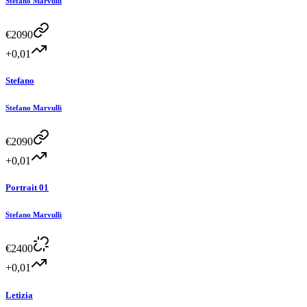
Stefano Marvulli
€
2090
+0,01
Stefano
Stefano Marvulli
€
2090
+0,01
Portrait 01
Stefano Marvulli
€
2400
+0,01
Letizia