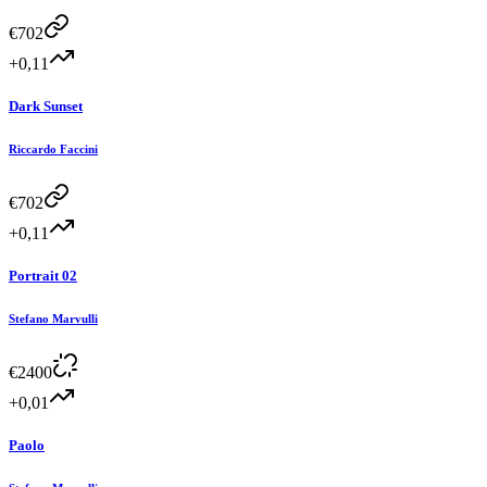
€
702
+0,11
Dark Sunset
Riccardo Faccini
€
702
+0,11
Portrait 02
Stefano Marvulli
€
2400
+0,01
Paolo