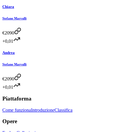
Chiara
Stefano Marvulli
€
2090
+0,01
Andrea
Stefano Marvulli
€
2090
+0,01
Piattaforma
Come funziona
Introduzione
Classifica
Opere