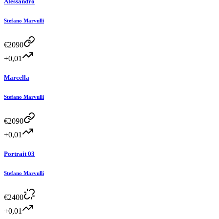
Alessandro
Stefano Marvulli
€
2090
+0,01
Marcella
Stefano Marvulli
€
2090
+0,01
Portrait 03
Stefano Marvulli
€
2400
+0,01