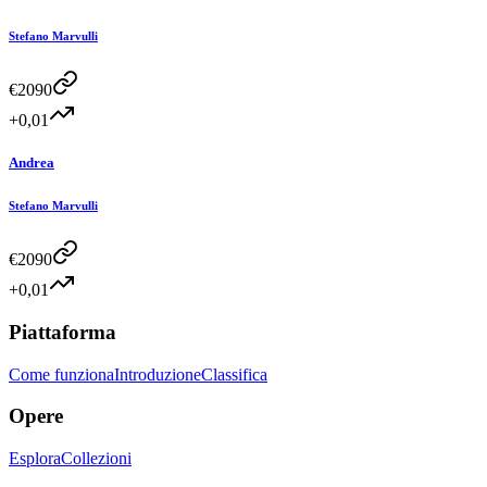
Stefano Marvulli
€
2090
+0,01
Andrea
Stefano Marvulli
€
2090
+0,01
Piattaforma
Come funziona
Introduzione
Classifica
Opere
Esplora
Collezioni