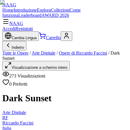
NAAG
Home
Introduzione
Esplora
Collezioni
Come
funziona
Leaderboard
AWARD 2026
NAAG
Accedi
Registrati
Carrello
Cambia Lingua
Indietro
Tutte le Opere
/
Arte Digitale
/
Opere di Riccardo Faccini
/
Dark
Sunset
Visualizzazione a schermo intero
273
Visualizzazioni
0
Preferiti
Dark Sunset
Arte Digitale
RF
Riccardo Faccini
Italia