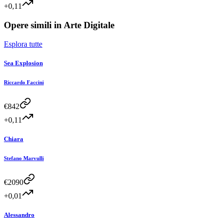
+0,11
Opere simili in
Arte Digitale
Esplora tutte
Sea Explosion
Riccardo Faccini
€
842
+0,11
Chiara
Stefano Marvulli
€
2090
+0,01
Alessandro