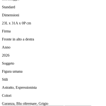
Standard
Dimensioni
23
L
x
31
A
x
0
P
cm
Firma
Fronte in alto a destra
Anno
2026
Soggeto
Figura umana
Stili
Astratto, Espressionista
Colori
Garanza, Blu oltremare, Grigio