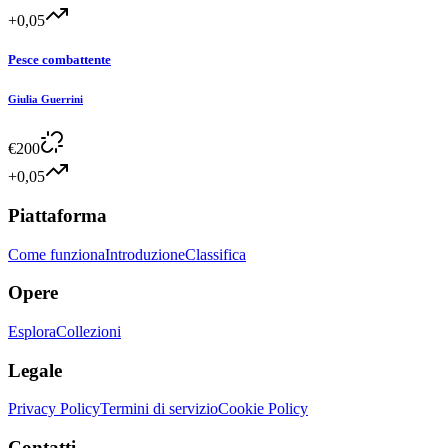
+0,05
Pesce combattente
Giulia Guerrini
€
200
+0,05
Piattaforma
Come funziona
Introduzione
Classifica
Opere
Esplora
Collezioni
Legale
Privacy Policy
Termini di servizio
Cookie Policy
Contatti