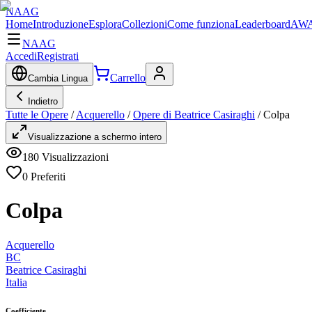
NAAG
Home
Introduzione
Esplora
Collezioni
Come funziona
Leaderboard
AWA
NAAG
Accedi
Registrati
Carrello
Cambia Lingua
Indietro
Tutte le Opere
/
Acquerello
/
Opere di Beatrice Casiraghi
/
Colpa
Visualizzazione a schermo intero
180
Visualizzazioni
0
Preferiti
Colpa
Acquerello
BC
Beatrice Casiraghi
Italia
Coefficiente