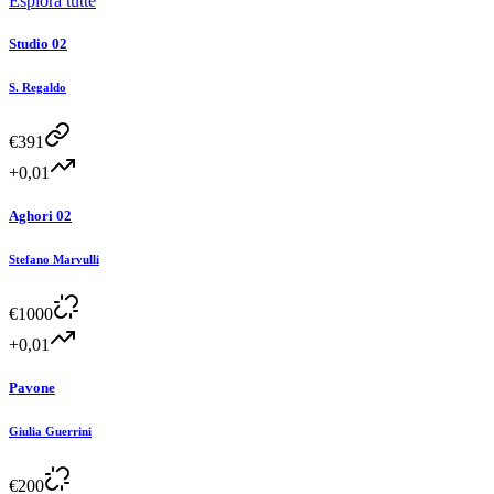
Esplora tutte
Studio 02
S. Regaldo
€
391
+0,01
Aghori 02
Stefano Marvulli
€
1000
+0,01
Pavone
Giulia Guerrini
€
200