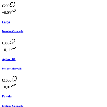
€
200
+0,05
Colpa
Beatrice Casiraghi
€
380
+0,11
Aghori 01
Stefano Marvulli
€
1000
+0,01
Fawzia
Beatrice Casiraghi