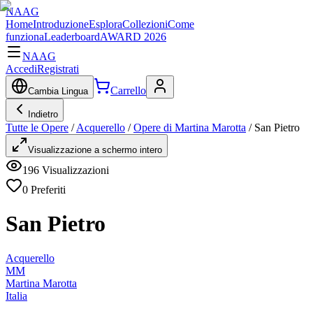
NAAG
Home
Introduzione
Esplora
Collezioni
Come
funziona
Leaderboard
AWARD 2026
NAAG
Accedi
Registrati
Carrello
Cambia Lingua
Indietro
Tutte le Opere
/
Acquerello
/
Opere di Martina Marotta
/
San Pietro
Visualizzazione a schermo intero
196
Visualizzazioni
0
Preferiti
San Pietro
Acquerello
MM
Martina Marotta
Italia