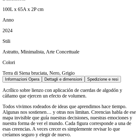
100
L
x
65
A
x
2
P
cm
Anno
2024
Stili
Astratto, Minimalista, Arte Concettuale
Colori
Terra di Siena bruciata, Nero, Grigio
Informazioni Opera
Dettagli e dimensioni
Spedizione e resi
Acrílico sobre lienzo con aplicación de cuerdas de algodón y
cáñamo que ejercen un efecto de volumen.
Todos vivimos rodeados de ideas que aprendimos hace tiempo.
Algunas nos sostienen… y otras nos limitan. Creencias habla de ese
mapa invisible que guía nuestras decisiones, nuestras emociones y
nuestra forma de ver el mundo. Cada figura corresponde a una de
esas creencias. A veces crecer es simplemente revisar lo que
creíamos seguro y elegir de nuevo.