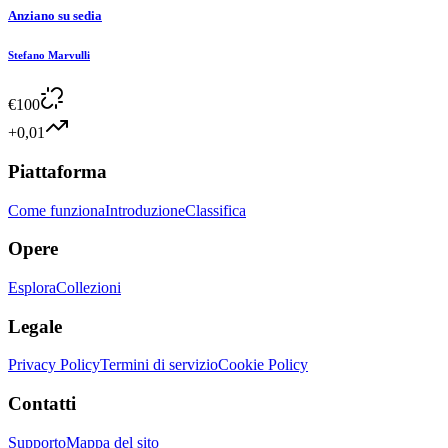
Anziano su sedia
Stefano Marvulli
€
100
+0,01
Piattaforma
Come funziona
Introduzione
Classifica
Opere
Esplora
Collezioni
Legale
Privacy Policy
Termini di servizio
Cookie Policy
Contatti
Supporto
Mappa del sito