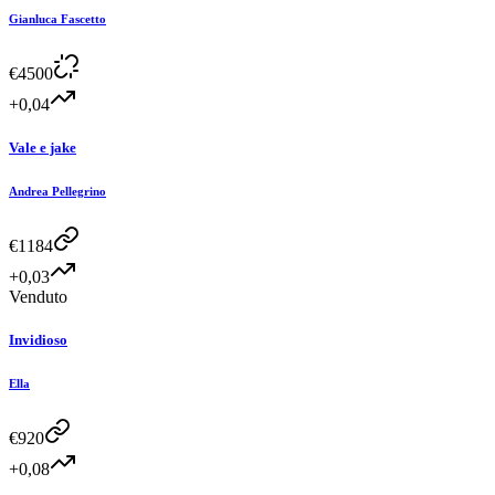
Gianluca Fascetto
€
4500
+0,04
Vale e jake
Andrea Pellegrino
€
1184
+0,03
Venduto
Invidioso
Ella
€
920
+0,08