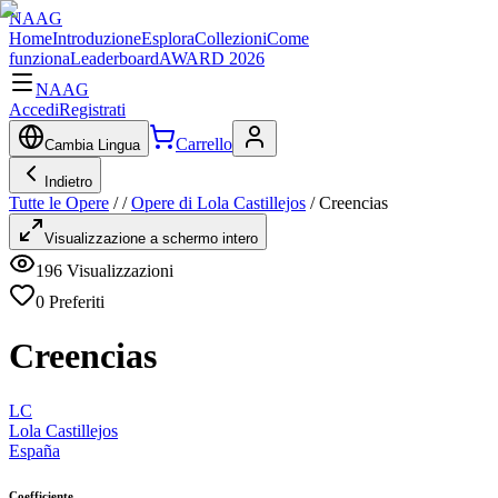
NAAG
Home
Introduzione
Esplora
Collezioni
Come
funziona
Leaderboard
AWARD 2026
NAAG
Accedi
Registrati
Carrello
Cambia Lingua
Indietro
Tutte le Opere
/
/
Opere di Lola Castillejos
/
Creencias
Visualizzazione a schermo intero
196
Visualizzazioni
0
Preferiti
Creencias
LC
Lola Castillejos
España
Coefficiente