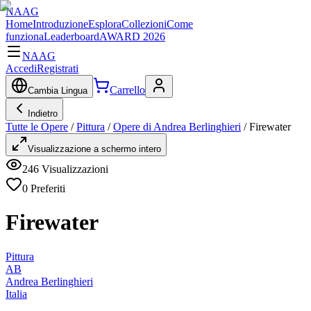
NAAG
Home
Introduzione
Esplora
Collezioni
Come
funziona
Leaderboard
AWARD 2026
NAAG
Accedi
Registrati
Carrello
Cambia Lingua
Indietro
Tutte le Opere
/
Pittura
/
Opere di Andrea Berlinghieri
/
Firewater
Visualizzazione a schermo intero
246
Visualizzazioni
0
Preferiti
Firewater
Pittura
AB
Andrea Berlinghieri
Italia