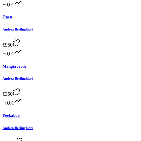
+0,01
Open
Andrea Berlinghieri
€
950
+0,01
Mangiaverde
Andrea Berlinghieri
€
350
+0,01
Peekaboo
Andrea Berlinghieri