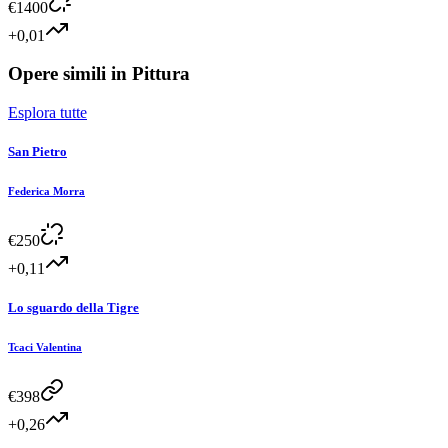
€
1400
+0,01
Opere simili in
Pittura
Esplora tutte
San Pietro
Federica Morra
€
250
+0,11
Lo sguardo della Tigre
Tcaci Valentina
€
398
+0,26