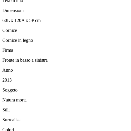
Tela di lino
Dimensioni
60
L
x
120
A
x
5
P
cm
Cornice
Cornice in legno
Firma
Fronte in basso a sinistra
Anno
2013
Soggeto
Natura morta
Stili
Surrealista
Colori