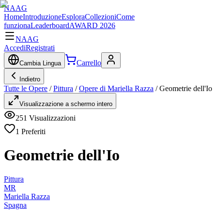
NAAG
Home
Introduzione
Esplora
Collezioni
Come
funziona
Leaderboard
AWARD 2026
NAAG
Accedi
Registrati
Carrello
Cambia Lingua
Indietro
Tutte le Opere
/
Pittura
/
Opere di Mariella Razza
/
Geometrie dell'Io
Visualizzazione a schermo intero
251
Visualizzazioni
1
Preferiti
Geometrie dell'Io
Pittura
MR
Mariella Razza
Spagna