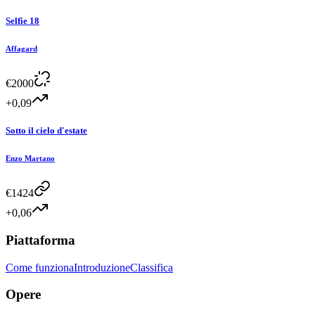
Selfie 18
Affagard
€
2000
+0,09
Sotto il cielo d'estate
Enzo Martano
€
1424
+0,06
Piattaforma
Come funziona
Introduzione
Classifica
Opere