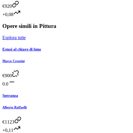
€
920
+0,08
Opere simili in
Pittura
Esplora tutte
Estasi al chiaro di luna
Marco Creatini
€
900
0.0
Speranza
Alberto Raffaelli
€
1123
+0,11