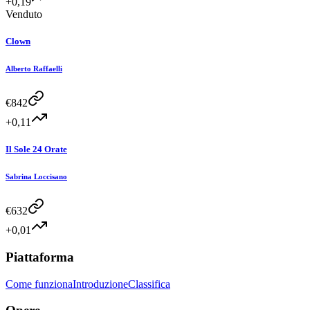
+0,19
Venduto
Clown
Alberto Raffaelli
€
842
+0,11
Il Sole 24 Orate
Sabrina Loccisano
€
632
+0,01
Piattaforma
Come funziona
Introduzione
Classifica