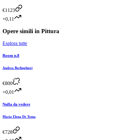
€
1123
+0,11
Opere simili in
Pittura
Esplora tutte
Room n.8
Andrea Berlinghieri
€
800
+0,01
Nulla da vedere
Maria Elena De Toma
€
728