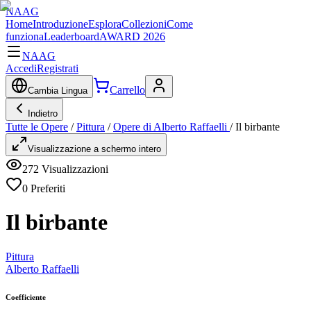
NAAG
Home
Introduzione
Esplora
Collezioni
Come
funziona
Leaderboard
AWARD 2026
NAAG
Accedi
Registrati
Carrello
Cambia Lingua
Indietro
Tutte le Opere
/
Pittura
/
Opere di Alberto Raffaelli
/
Il birbante
Visualizzazione a schermo intero
272
Visualizzazioni
0
Preferiti
Il birbante
Pittura
Alberto Raffaelli
Coefficiente