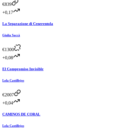
€
839
+0,17
La Separazione di Cenerentola
Giulia Saccà
€
1300
+0,08
El Compromiso Invisible
Lola Castillejos
€
2007
+0,04
CAMINOS DE CORAL
Lola Castillejos