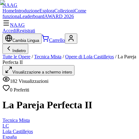
NAAG
Home
Introduzione
Esplora
Collezioni
Come
funziona
Leaderboard
AWARD 2026
NAAG
Accedi
Registrati
Carrello
Cambia Lingua
Indietro
Tutte le Opere
/
Tecnica Mista
/
Opere di Lola Castillejos
/
La Pareja
Perfecta II
Visualizzazione a schermo intero
182
Visualizzazioni
0
Preferiti
La Pareja Perfecta II
Tecnica Mista
LC
Lola Castillejos
España