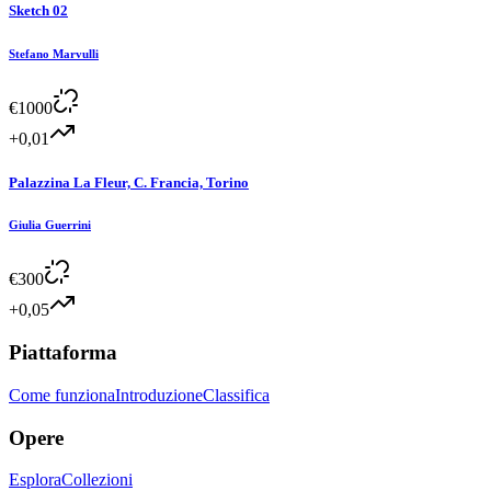
Sketch 02
Stefano Marvulli
€
1000
+0,01
Palazzina La Fleur, C. Francia, Torino
Giulia Guerrini
€
300
+0,05
Piattaforma
Come funziona
Introduzione
Classifica
Opere
Esplora
Collezioni