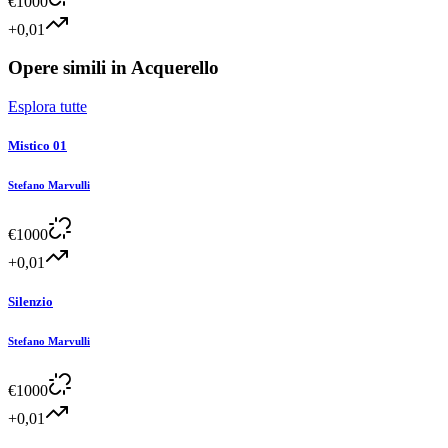
€
1000
+0,01
Opere simili in
Acquerello
Esplora tutte
Mistico 01
Stefano Marvulli
€
1000
+0,01
Silenzio
Stefano Marvulli
€
1000
+0,01