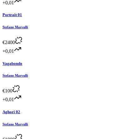
+0,01
Portrait 01
Stefano Marvulli
€
2400
+0,01
Vagabondo
Stefano Marvulli
€
100
+0,01
Aghori 02
Stefano Marvulli