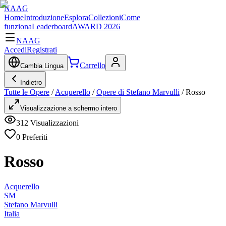
NAAG
Home
Introduzione
Esplora
Collezioni
Come
funziona
Leaderboard
AWARD 2026
NAAG
Accedi
Registrati
Carrello
Cambia Lingua
Indietro
Tutte le Opere
/
Acquerello
/
Opere di Stefano Marvulli
/
Rosso
Visualizzazione a schermo intero
312
Visualizzazioni
0
Preferiti
Rosso
Acquerello
SM
Stefano Marvulli
Italia