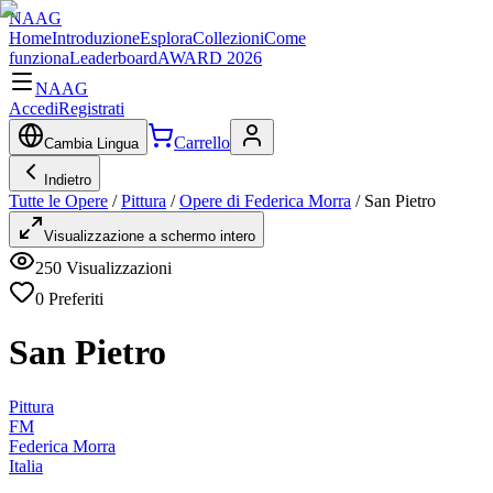
NAAG
Home
Introduzione
Esplora
Collezioni
Come
funziona
Leaderboard
AWARD 2026
NAAG
Accedi
Registrati
Carrello
Cambia Lingua
Indietro
Tutte le Opere
/
Pittura
/
Opere di Federica Morra
/
San Pietro
Visualizzazione a schermo intero
250
Visualizzazioni
0
Preferiti
San Pietro
Pittura
FM
Federica Morra
Italia