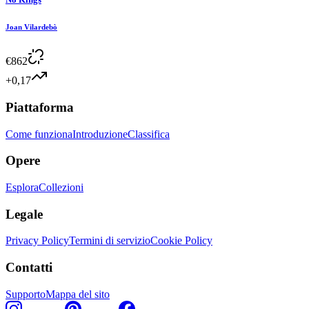
Joan Vilardebò
€
862
+0,17
Piattaforma
Come funziona
Introduzione
Classifica
Opere
Esplora
Collezioni
Legale
Privacy Policy
Termini di servizio
Cookie Policy
Contatti
Supporto
Mappa del sito