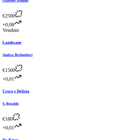
Gabriele Schiano
€
2500
+0,08
Venduto
Landscape
Andrea Berlinghieri
€
1500
+0,01
Croce e Delizia
S. Regaldo
€
180
+0,01
No Kings