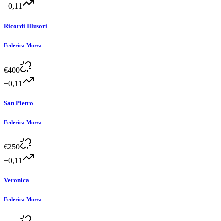
+0,11
Ricordi Illusori
Federica Morra
€
400
+0,11
San Pietro
Federica Morra
€
250
+0,11
Veronica
Federica Morra