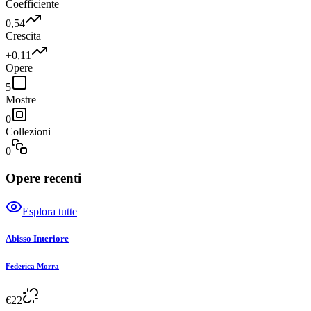
Coefficiente
0,54
Crescita
+0,11
Opere
5
Mostre
0
Collezioni
0
Opere recenti
Esplora tutte
Abisso Interiore
Federica Morra
€
22