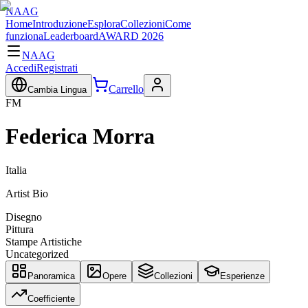
NAAG
Home
Introduzione
Esplora
Collezioni
Come
funziona
Leaderboard
AWARD 2026
NAAG
Accedi
Registrati
Carrello
Cambia Lingua
FM
Federica Morra
Italia
Artist Bio
Disegno
Pittura
Stampe Artistiche
Uncategorized
Panoramica
Opere
Collezioni
Esperienze
Coefficiente