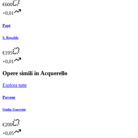
€
600
+0,01
Papi
S. Regaldo
€
195
+0,01
Opere simili in
Acquerello
Esplora tutte
Pavone
Giulia Guerrini
€
200
+0,05