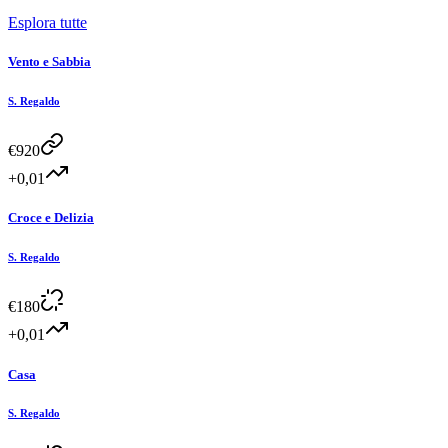
Esplora tutte
Vento e Sabbia
S. Regaldo
€
920
+0,01
Croce e Delizia
S. Regaldo
€
180
+0,01
Casa
S. Regaldo