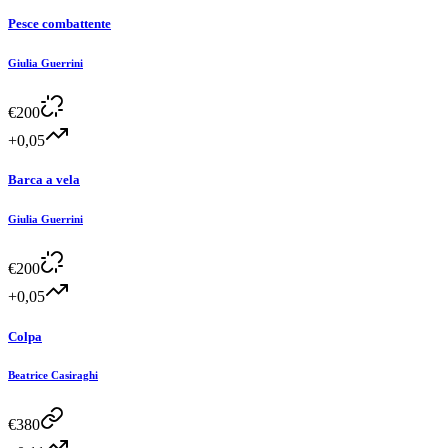
Pesce combattente
Giulia Guerrini
€
200
+0,05
Barca a vela
Giulia Guerrini
€
200
+0,05
Colpa
Beatrice Casiraghi
€
380