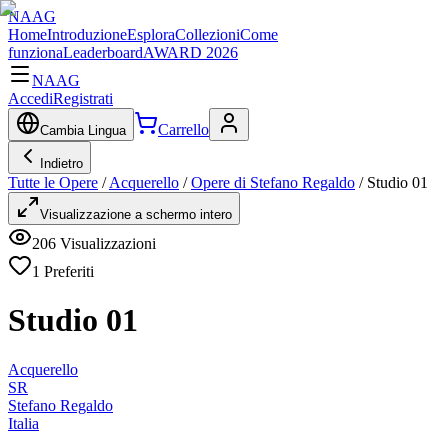
NAAG
Home
Introduzione
Esplora
Collezioni
Come
funziona
Leaderboard
AWARD 2026
NAAG
Accedi
Registrati
Carrello
Cambia Lingua
Indietro
Tutte le Opere
/
Acquerello
/
Opere di Stefano Regaldo
/
Studio 01
Visualizzazione a schermo intero
206
Visualizzazioni
1
Preferiti
Studio 01
Acquerello
SR
Stefano Regaldo
Italia