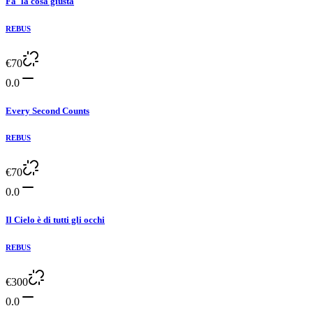
Fa' la cosa giusta
REBUS
€
70
0.0
Every Second Counts
REBUS
€
70
0.0
Il Cielo è di tutti gli occhi
REBUS
€
300
0.0