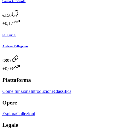
Giulia Giribuola
€
150
+0,17
la Furia
Andrea Pellegrino
€
897
+0,03
Piattaforma
Come funziona
Introduzione
Classifica
Opere
Esplora
Collezioni
Legale