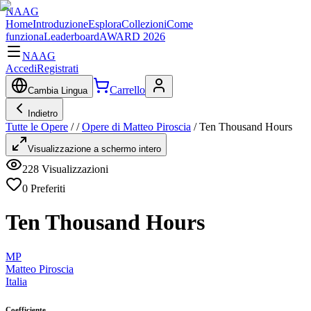
NAAG
Home
Introduzione
Esplora
Collezioni
Come
funziona
Leaderboard
AWARD 2026
NAAG
Accedi
Registrati
Carrello
Cambia Lingua
Indietro
Tutte le Opere
/
/
Opere di Matteo Piroscia
/
Ten Thousand Hours
Visualizzazione a schermo intero
228
Visualizzazioni
0
Preferiti
Ten Thousand Hours
MP
Matteo Piroscia
Italia
Coefficiente