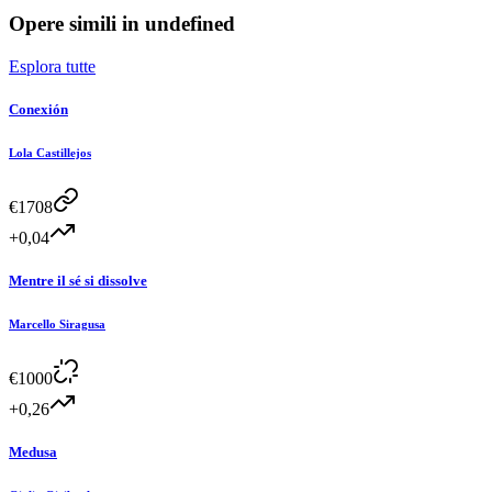
Opere simili in
undefined
Esplora tutte
Conexión
Lola Castillejos
€
1708
+0,04
Mentre il sé si dissolve
Marcello Siragusa
€
1000
+0,26
Medusa