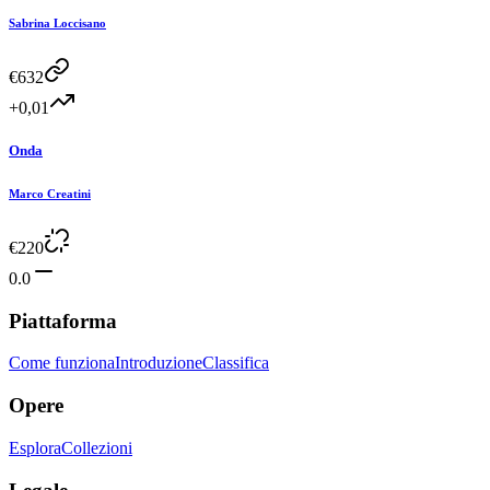
Sabrina Loccisano
€
632
+0,01
Onda
Marco Creatini
€
220
0.0
Piattaforma
Come funziona
Introduzione
Classifica
Opere
Esplora
Collezioni