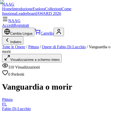
NAAG
Home
Introduzione
Esplora
Collezioni
Come
funziona
Leaderboard
AWARD 2026
NAAG
Accedi
Registrati
Carrello
Cambia Lingua
Indietro
Tutte le Opere
/
Pittura
/
Opere di Fabio Di Lucchio
/
Vanguardia o
morir
Visualizzazione a schermo intero
110
Visualizzazioni
0
Preferiti
Vanguardia o morir
Pittura
FL
Fabio Di Lucchio