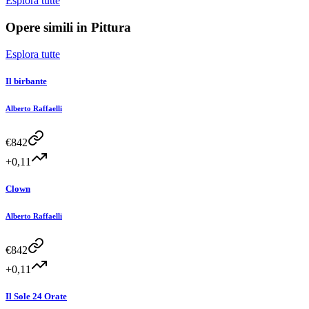
Esplora tutte
Opere simili in
Pittura
Esplora tutte
Il birbante
Alberto Raffaelli
€
842
+0,11
Clown
Alberto Raffaelli
€
842
+0,11
Il Sole 24 Orate