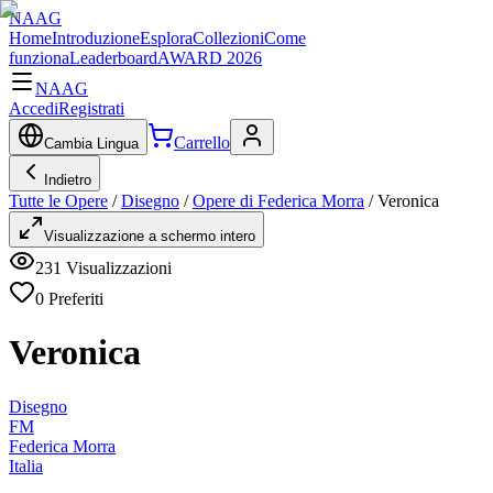
NAAG
Home
Introduzione
Esplora
Collezioni
Come
funziona
Leaderboard
AWARD 2026
NAAG
Accedi
Registrati
Carrello
Cambia Lingua
Indietro
Tutte le Opere
/
Disegno
/
Opere di Federica Morra
/
Veronica
Visualizzazione a schermo intero
231
Visualizzazioni
0
Preferiti
Veronica
Disegno
FM
Federica Morra
Italia