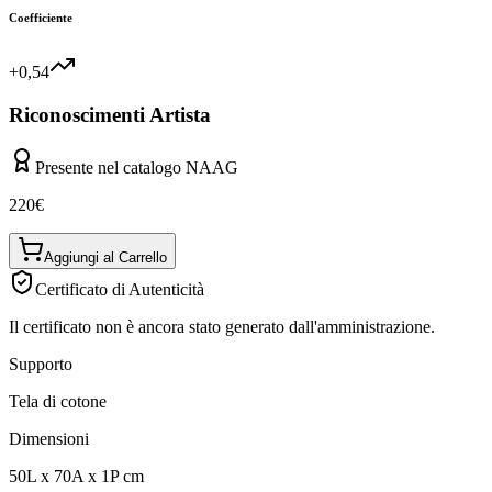
Coefficiente
+0,54
Riconoscimenti Artista
Presente nel catalogo NAAG
220
€
Aggiungi al Carrello
Certificato di Autenticità
Il certificato non è ancora stato generato dall'amministrazione.
Supporto
Tela di cotone
Dimensioni
50
L
x
70
A
x
1
P
cm