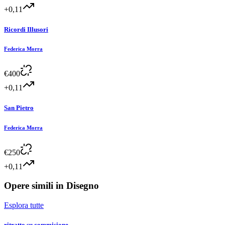
+0,11
Ricordi Illusori
Federica Morra
€
400
+0,11
San Pietro
Federica Morra
€
250
+0,11
Opere simili in
Disegno
Esplora tutte
ritratto su commisione