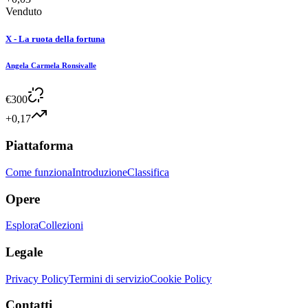
Venduto
X - La ruota della fortuna
Angela Carmela Ronsivalle
€
300
+0,17
Piattaforma
Come funziona
Introduzione
Classifica
Opere
Esplora
Collezioni
Legale
Privacy Policy
Termini di servizio
Cookie Policy
Contatti