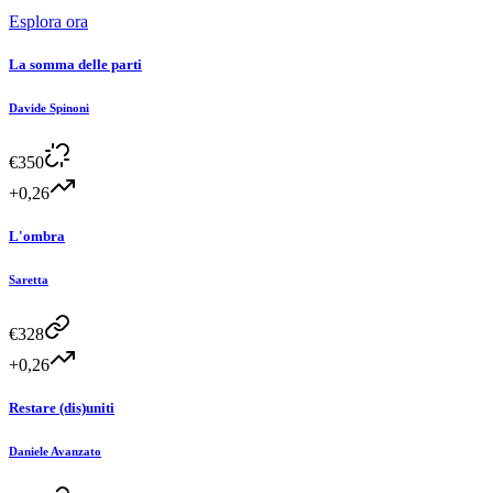
Esplora ora
La somma delle parti
Davide Spinoni
€
350
+0,26
L'ombra
Saretta
€
328
+0,26
Restare (dis)uniti
Daniele Avanzato