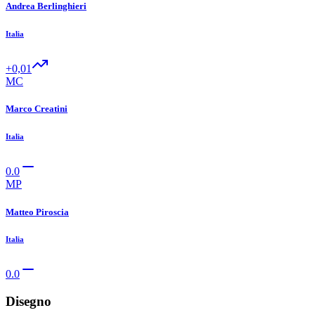
Andrea Berlinghieri
Italia
+0,01
MC
Marco Creatini
Italia
0.0
MP
Matteo Piroscia
Italia
0.0
Disegno