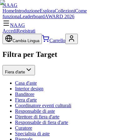
NAAG
Home
Introduzione
Esplora
Collezioni
Come
funziona
Leaderboard
AWARD 2026
NAAG
Accedi
Registrati
Carrello
Cambia Lingua
Filtra per Target
Fiera d'arte
Casa d'aste
Interior design
Banditore
Fiera d'arte
Coordinatore eventi culturali
Responsabile di aste
Direttore di fiera d'arte
Responsabile di fiera d'arte
Curatore
Specialista di aste
Biennale