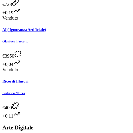
€
728
+0,19
Venduto
AI ( Ignoranza Artificiale)
Gianluca Fascetto
€
3950
+0,04
Venduto
Ricordi Illusori
Federica Morra
€
400
+0,11
Arte Digitale