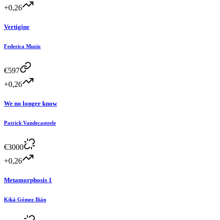
+0,26
Vertigine
Federica Muzio
€
597
+0,26
We no longer know
Patrick Vandecasteele
€
3000
+0,26
Metamorphosis 1
Kiká Gómez Ilián