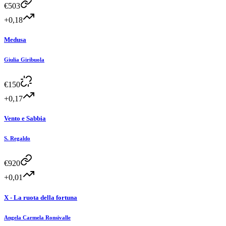
€
503
+0,18
Medusa
Giulia Giribuola
€
150
+0,17
Vento e Sabbia
S. Regaldo
€
920
+0,01
X - La ruota della fortuna
Angela Carmela Ronsivalle