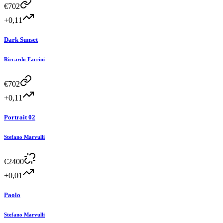
€
702
+0,11
Dark Sunset
Riccardo Faccini
€
702
+0,11
Portrait 02
Stefano Marvulli
€
2400
+0,01
Paolo
Stefano Marvulli