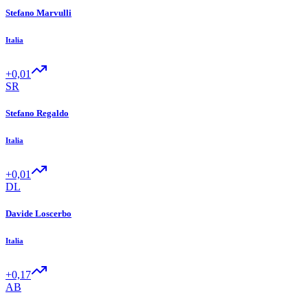
Stefano Marvulli
Italia
+0,01
SR
Stefano Regaldo
Italia
+0,01
DL
Davide Loscerbo
Italia
+0,17
AB