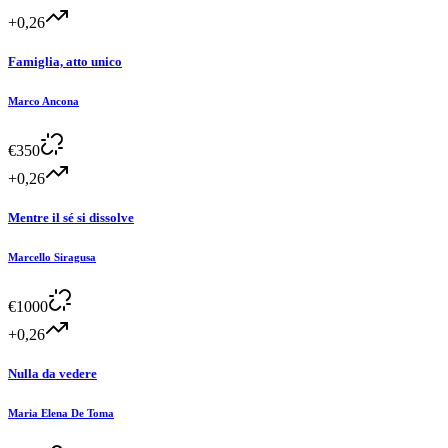
+0,26
Famiglia, atto unico
Marco Ancona
€
350
+0,26
Mentre il sé si dissolve
Marcello Siragusa
€
1000
+0,26
Nulla da vedere
Maria Elena De Toma