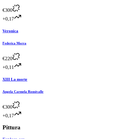
€
300
+0,17
Veronica
Federica Morra
€
220
+0,11
XIII La morte
Angela Carmela Ronsivalle
€
300
+0,17
Pittura