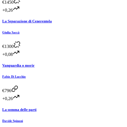
€
1450
+0,26
La Separazione di Cenerentola
Giulia Saccà
€
1300
+0,08
Vanguardia o morir
Fabio Di Lucchio
€
796
+0,26
La somma delle parti
Davide Spinoni