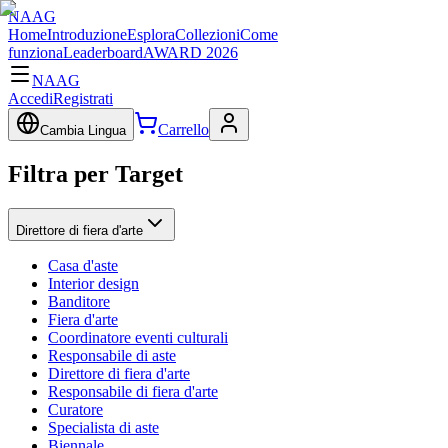
NAAG
Home
Introduzione
Esplora
Collezioni
Come
funziona
Leaderboard
AWARD 2026
NAAG
Accedi
Registrati
Carrello
Cambia Lingua
Filtra per Target
Direttore di fiera d'arte
Casa d'aste
Interior design
Banditore
Fiera d'arte
Coordinatore eventi culturali
Responsabile di aste
Direttore di fiera d'arte
Responsabile di fiera d'arte
Curatore
Specialista di aste
Biennale