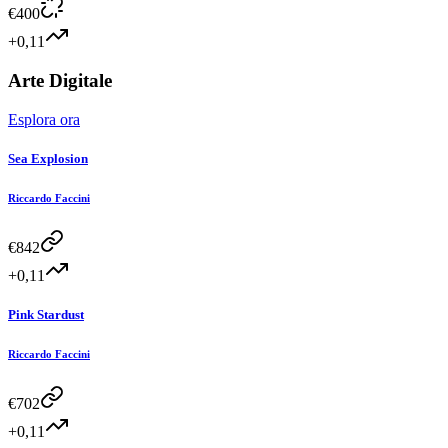
€
400
+0,11
Arte Digitale
Esplora ora
Sea Explosion
Riccardo Faccini
€
842
+0,11
Pink Stardust
Riccardo Faccini
€
702
+0,11