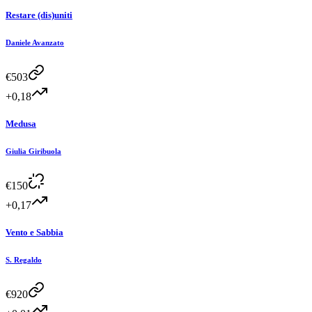
Restare (dis)uniti
Daniele Avanzato
€
503
+0,18
Medusa
Giulia Giribuola
€
150
+0,17
Vento e Sabbia
S. Regaldo
€
920