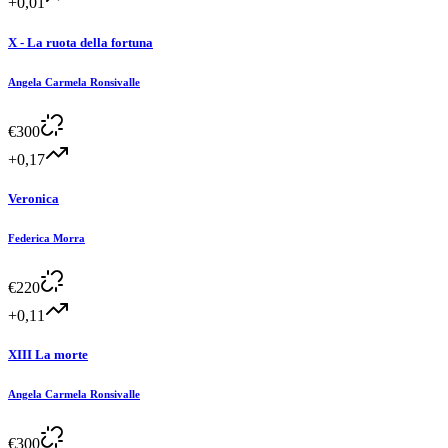
+0,01
X - La ruota della fortuna
Angela Carmela Ronsivalle
€
300
+0,17
Veronica
Federica Morra
€
220
+0,11
XIII La morte
Angela Carmela Ronsivalle
€
300