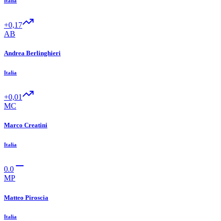
Italia
+0,17
AB
Andrea Berlinghieri
Italia
+0,01
MC
Marco Creatini
Italia
0.0
MP
Matteo Piroscia
Italia