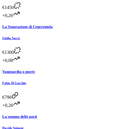
€
1450
+0,26
La Separazione di Cenerentola
Giulia Saccà
€
1300
+0,08
Vanguardia o morir
Fabio Di Lucchio
€
796
+0,26
La somma delle parti
Davide Spinoni