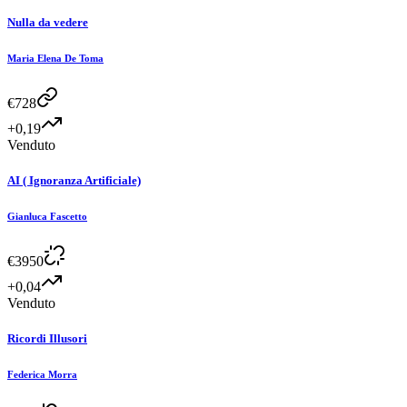
Nulla da vedere
Maria Elena De Toma
€
728
+0,19
Venduto
AI ( Ignoranza Artificiale)
Gianluca Fascetto
€
3950
+0,04
Venduto
Ricordi Illusori
Federica Morra