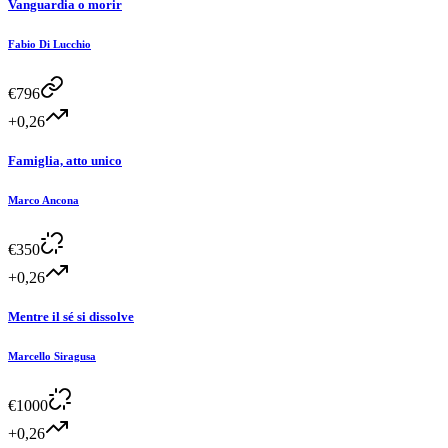
Vanguardia o morir
Fabio Di Lucchio
€
796
+0,26
Famiglia, atto unico
Marco Ancona
€
350
+0,26
Mentre il sé si dissolve
Marcello Siragusa
€
1000
+0,26