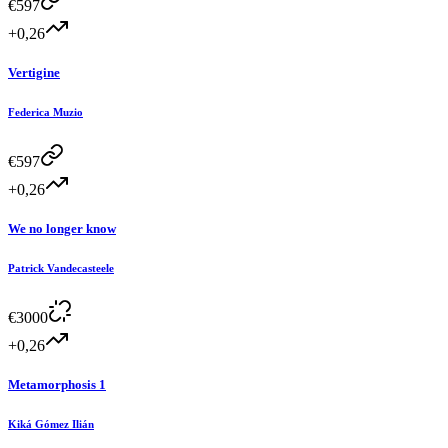
€
597
+0,26
Vertigine
Federica Muzio
€
597
+0,26
We no longer know
Patrick Vandecasteele
€
3000
+0,26
Metamorphosis 1
Kiká Gómez Ilián