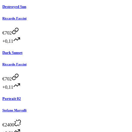
Destroyed Sun
Riccardo Faccini
€
702
+0,11
Dark Sunset
Riccardo Faccini
€
702
+0,11
Portrait 02
Stefano Marvulli
€
2400