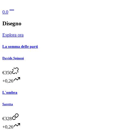
0.0
Disegno
Esplora ora
La somma delle parti
Davide Spinoni
€
350
+0,26
L'ombra
Saretta
€
328
+0,26