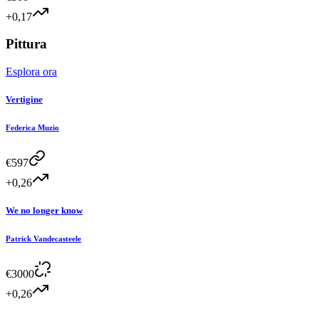
+0,17
Pittura
Esplora ora
Vertigine
Federica Muzio
€
597
+0,26
We no longer know
Patrick Vandecasteele
€
3000
+0,26